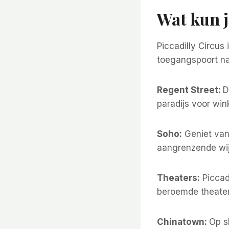
Wat kun j
Piccadilly Circus
toegangspoort n
Regent Street:
D
paradijs voor win
Soho:
Geniet van 
aangrenzende wij
Theaters:
Piccadi
beroemde theaters
Chinatown:
Op s