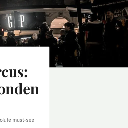
rcus:
Londen
olute must-see