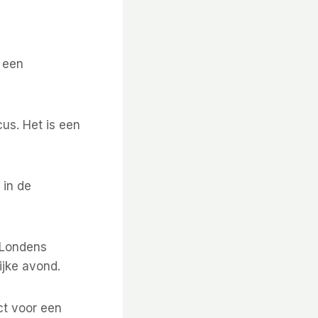
k een
cus. Het is een
 in de
n Londens
ijke avond.
ct voor een