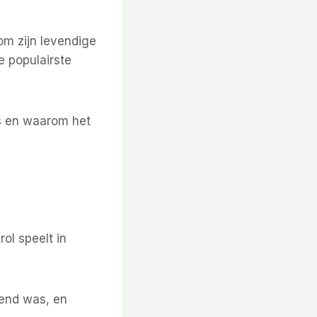
om zijn levendige
e populairste
cus en waarom het
rol speelt in
kend was, en