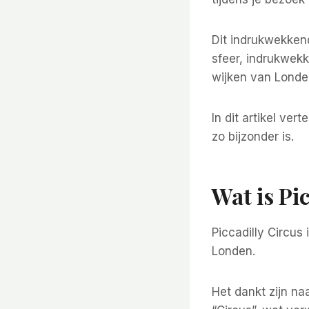
Dit indrukwekkend
sfeer, indrukwek
wijken van Londe
In dit artikel ve
zo bijzonder is.
Wat is Pi
Piccadilly Circus
Londen.
Het dankt zijn na