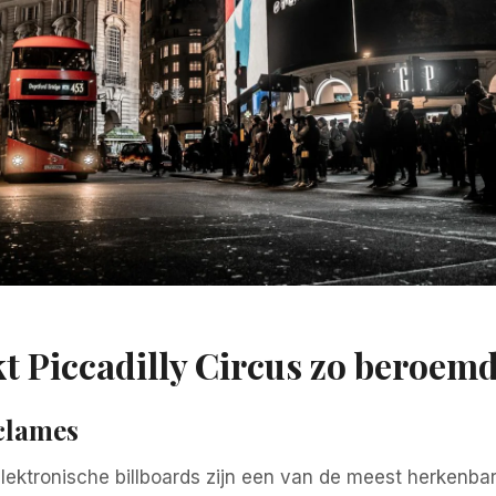
 Piccadilly Circus zo beroem
eclames
elektronische billboards zijn een van de meest herkenb