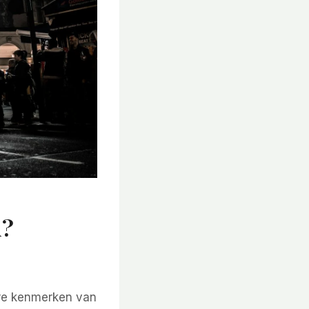
d?
are kenmerken van