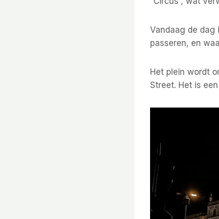
“Circus”, wat ver
Vandaag de dag i
passeren, en waar
Het plein wordt 
Street. Het is ee