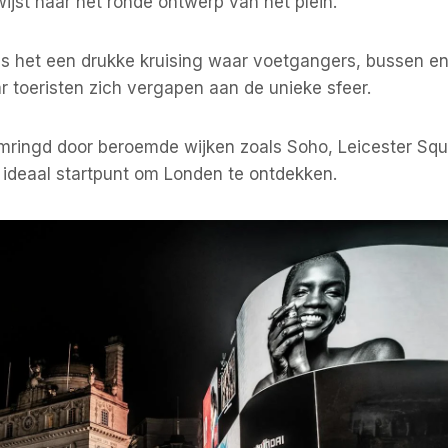
wijst naar het ronde ontwerp van het plein.
s het een drukke kruising waar voetgangers, bussen en 
 toeristen zich vergapen aan de unieke sfeer.
omringd door beroemde wijken zoals Soho, Leicester Sq
n ideaal startpunt om Londen te ontdekken.