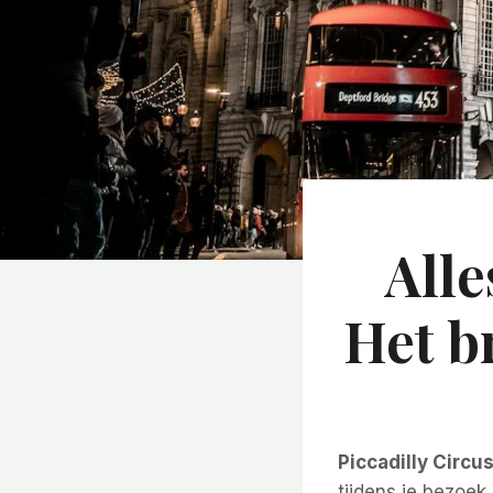
Alle
Het b
Piccadilly Circu
tijdens je bezoek