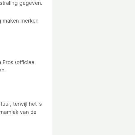
tstraling gegeven.
ag maken merken
Eros (officieel
en.
ur, terwijl het ’s
dynamiek van de