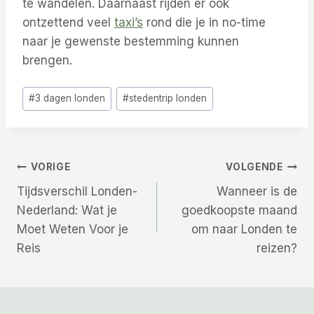
te wandelen. Daarnaast rijden er ook
ontzettend veel
taxi’s
rond die je in no-time
naar je gewenste bestemming kunnen
brengen.
Bericht
#
3 dagen londen
#
stedentrip londen
tags:
Bericht
VORIGE
VOLGENDE
Tijdsverschil Londen-
Wanneer is de
navigatie
Nederland: Wat je
goedkoopste maand
Moet Weten Voor je
om naar Londen te
Reis
reizen?