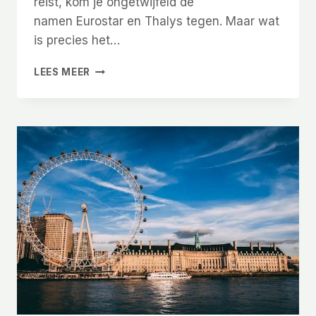
reist, kom je ongetwijfeld de
namen Eurostar en Thalys tegen. Maar wat
is precies het…
IS
LEES MEER
EUROSTAR
HETZELFDE
ALS
THALYS?