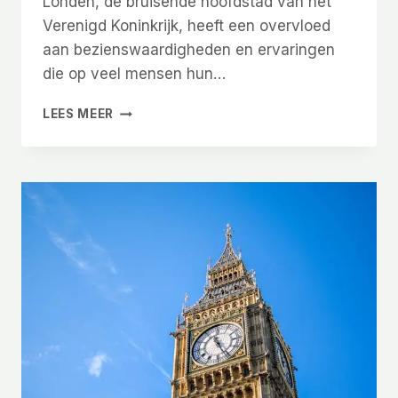
Londen, de bruisende hoofdstad van het
Verenigd Koninkrijk, heeft een overvloed
aan bezienswaardigheden en ervaringen
die op veel mensen hun…
IS
LEES MEER
3
DAGEN
LONDEN
GENOEG?
TIPS
VOOR
EEN
KORTE
STEDENTRIP