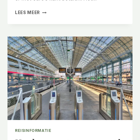
KUN
LEES MEER
JE
MET
EURO’S
BETALEN
IN
LONDEN?
DIT
MOET
JE
WETEN
REISINFORMATIE