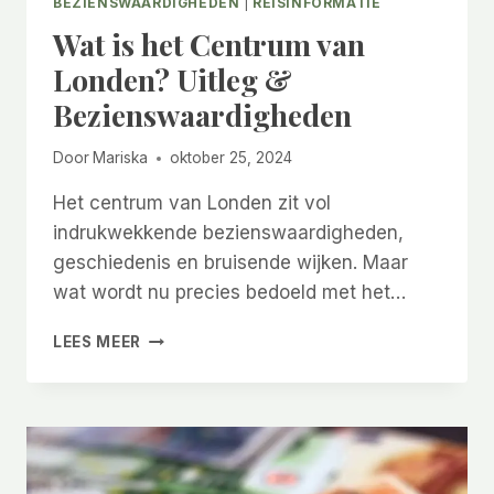
BEZIENSWAARDIGHEDEN
|
REISINFORMATIE
Wat is het Centrum van
Londen? Uitleg &
Bezienswaardigheden
Door
Mariska
oktober 25, 2024
Het centrum van Londen zit vol
indrukwekkende bezienswaardigheden,
geschiedenis en bruisende wijken. Maar
wat wordt nu precies bedoeld met het…
WAT
LEES MEER
IS
HET
CENTRUM
VAN
LONDEN?
UITLEG