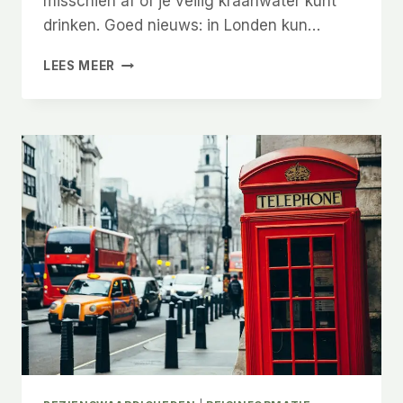
misschien af of je veilig kraanwater kunt
drinken. Goed nieuws: in Londen kun…
KUN
LEES MEER
JE
IN
LONDEN
KRAANWATER
DRINKEN?
VEILIGHEID
EN
TIPS