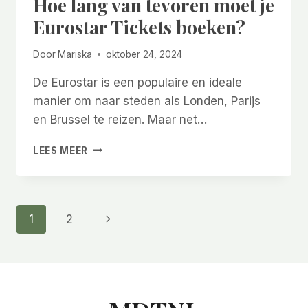
Hoe lang van tevoren moet je
Eurostar Tickets boeken?
Door
Mariska
oktober 24, 2024
De Eurostar is een populaire en ideale
manier om naar steden als Londen, Parijs
en Brussel te reizen. Maar net…
HOE
LEES MEER
LANG
VAN
TEVOREN
MOET
Paginanavigatie
Volgende
1
2
JE
EUROSTAR
pagina
TICKETS
BOEKEN?