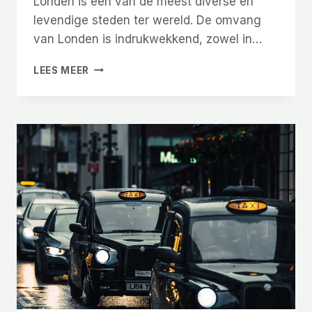
Londen is een van de meest diverse en
levendige steden ter wereld. De omvang
van Londen is indrukwekkend, zowel in…
HOE
LEES MEER
GROOT
IS
LONDEN?
ONTDEK
DE
OMVANG
EN
INDELING
VAN
DE
STAD