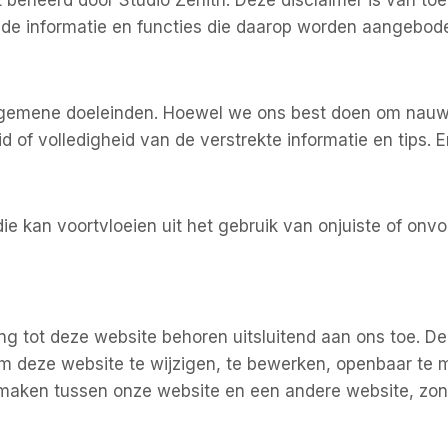
t beheerd door Studio Zenith. Deze disclaimer is van to
 de informatie en functies die daarop worden aangebod
algemene doeleinden. Hoewel we ons best doen om nauwk
d of volledigheid van de verstrekte informatie en tips.
ie kan voortvloeien uit het gebruik van onjuiste of onvo
ng tot deze website behoren uitsluitend aan ons toe. De 
 om deze website te wijzigen, te bewerken, openbaar te
e maken tussen onze website en een andere website, zond