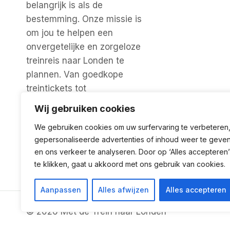
belangrijk is als de
bestemming. Onze missie is
om jou te helpen een
onvergetelijke en zorgeloze
treinreis naar Londen te
plannen. Van goedkope
treintickets tot
accommodaties, tips voor
Wij gebruiken cookies
bezienswaardigheden en
We gebruiken cookies om uw surfervaring te verbeteren
activiteiten. Hier vind je alles
gepersonaliseerde advertenties of inhoud weer te geve
wat je nodig hebt!
en ons verkeer te analyseren. Door op ‘Alles accepteren’
te klikken, gaat u akkoord met ons gebruik van cookies.
Aanpassen
Alles afwijzen
Alles accepteren
© 2026 Met de Trein naar Londen