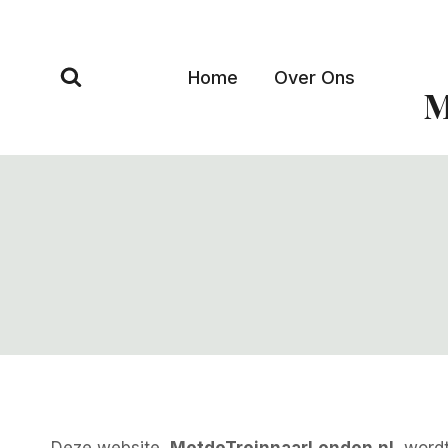
Doorgaan
naar
inhoud
Home
Over Ons
M