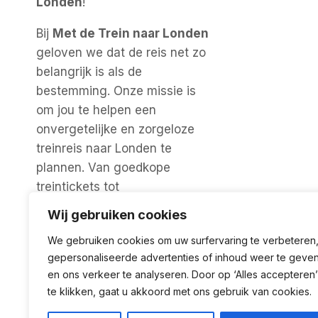
Londen
!
Bij
Met de Trein naar Londen
geloven we dat de reis net zo
belangrijk is als de
bestemming. Onze missie is
om jou te helpen een
onvergetelijke en zorgeloze
treinreis naar Londen te
plannen. Van goedkope
treintickets tot
accommodaties, tips voor
Wij gebruiken cookies
bezienswaardigheden en
We gebruiken cookies om uw surfervaring te verbeteren
activiteiten. Hier vind je alles
gepersonaliseerde advertenties of inhoud weer te geve
wat je nodig hebt!
en ons verkeer te analyseren. Door op ‘Alles accepteren’
te klikken, gaat u akkoord met ons gebruik van cookies.