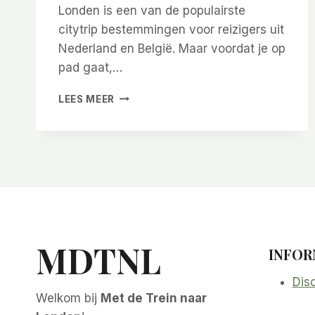
Londen is een van de populairste
citytrip bestemmingen voor reizigers uit
Nederland en België. Maar voordat je op
pad gaat,…
WAT
LEES MEER
HEB
JE
NODIG
OM
NAAR
LONDEN
TE
REIZEN?
(PASPOORT
&
MDTNL
INFOR
MEER)
Dis
Welkom bij
Met de Trein naar