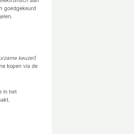
elektronisch aan
ren goedgekeurd
gelen.
urzame keuze!)
line kopen via de
e in het
aakt.