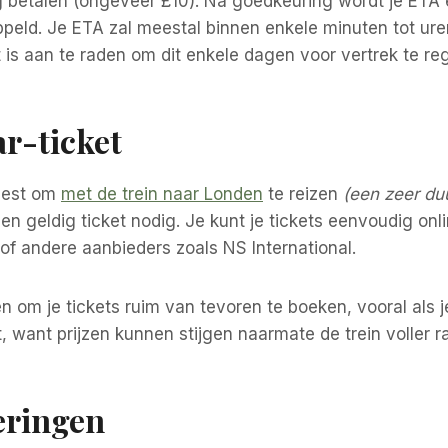
g betalen (ongeveer £10). Na goedkeuring wordt je ETA 
ppeld. Je ETA zal meestal binnen enkele minuten tot u
is aan te raden om dit enkele dagen voor vertrek te re
ar-ticket
kiest om
met de trein naar Londen
te reizen
(een zeer du
 een geldig ticket nodig. Je kunt je tickets eenvoudig on
of andere aanbieders zoals NS International.
en om je tickets ruim van tevoren te boeken, vooral als j
, want prijzen kunnen stijgen naarmate de trein voller r
eringen