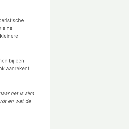
oeristische
kleine
kleinere
en bij een
ank aanrekent
aar het is slim
rdt en wat de