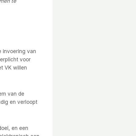
emen te
e invoering van
erplicht voor
t VK willen
eem van de
dig en verloopt
doel, en een