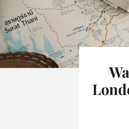
Wa
Londe