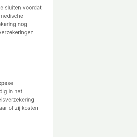
te sluiten voordat
r medische
ekering nog
 verzekeringen
ropese
dig in het
reisverzekering
ar of zij kosten