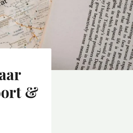
aar
oort &