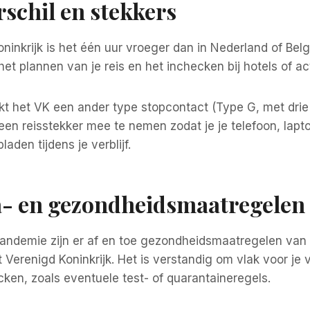
erschil en stekkers
oninkrijk is het één uur vroeger dan in Nederland of Belg
j het plannen van je reis en het inchecken bij hotels of act
t het VK een ander type stopcontact (Type G, met drie 
een reisstekker mee te nemen zodat je je telefoon, lapt
aden tijdens je verblijf.
a- en gezondheidsmaatregelen
andemie zijn er af en toe gezondheidsmaatregelen van
t Verenigd Koninkrijk. Het is verstandig om vlak voor je 
cken, zoals eventuele test- of quarantaineregels.