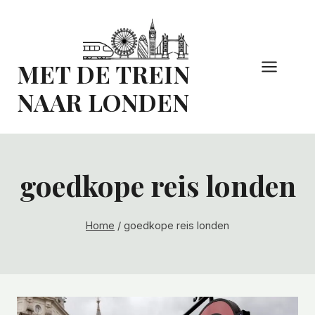
Doorgaan
naar
inhoud
MET DE TREIN
NAAR LONDEN
goedkope reis londen
Home
/
goedkope reis londen