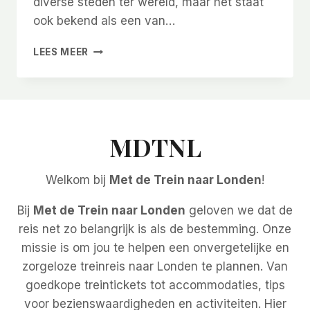
diverse steden ter wereld, maar het staat
ook bekend als een van…
BUDGETTIPS
LEES MEER
VOOR
EEN
GOEDKOPE
REIS
NAAR
LONDEN
MDTNL
Welkom bij
Met de Trein naar Londen
!
Bij
Met de Trein naar Londen
geloven we dat de
reis net zo belangrijk is als de bestemming. Onze
missie is om jou te helpen een onvergetelijke en
zorgeloze treinreis naar Londen te plannen. Van
goedkope treintickets tot accommodaties, tips
voor bezienswaardigheden en activiteiten. Hier