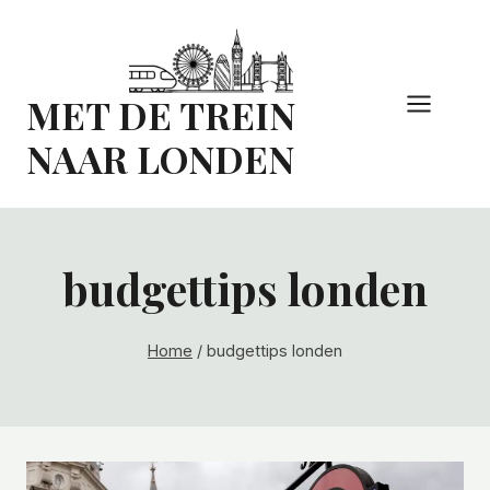
Doorgaan
naar
inhoud
MET DE TREIN
NAAR LONDEN
budgettips londen
Home
/
budgettips londen