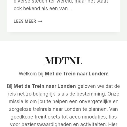
diverse steden ter wereld, maar het staat
ook bekend als een van…
BUDGETTIPS
LEES MEER
VOOR
EEN
GOEDKOPE
REIS
NAAR
LONDEN
MDTNL
Welkom bij
Met de Trein naar Londen
!
Bij
Met de Trein naar Londen
geloven we dat de
reis net zo belangrijk is als de bestemming. Onze
missie is om jou te helpen een onvergetelijke en
zorgeloze treinreis naar Londen te plannen. Van
goedkope treintickets tot accommodaties, tips
voor bezienswaardigheden en activiteiten. Hier